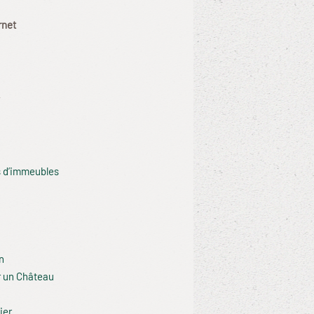
rnet
 d’immeubles
n
r un Château
ier