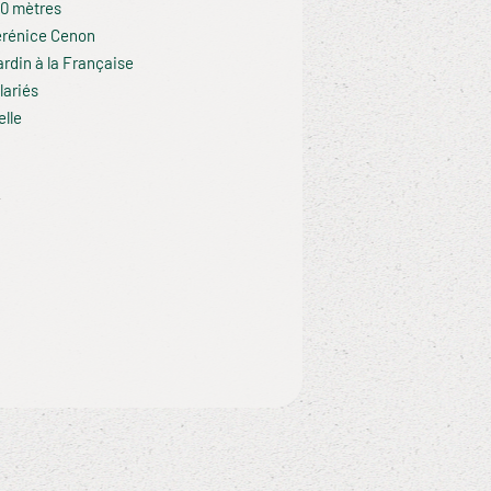
40 mètres
érénice Cenon
din à la Française
lariés
elle